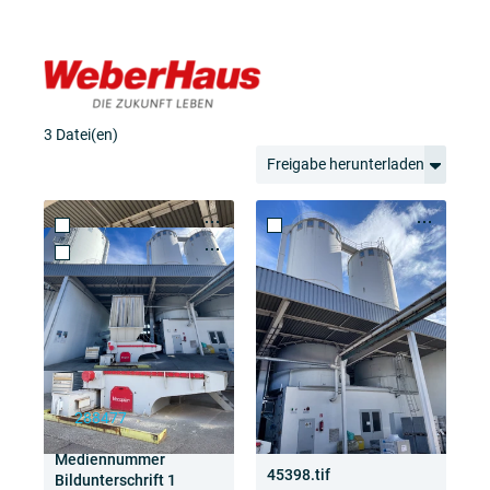
3 Datei(en)
Freigabe herunterladen
45404.tif
ID
288477
Cropping-Information
Mediennummer
45397.tif
45398.tif
Bildunterschrift 1