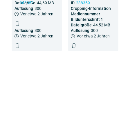
Dateigröße
44,69 MB
ID
288358
ID
288359
Auflösung
300
Cropping-Information
Cropping-Information
Vor etwa 2 Jahren
Mediennummer
Mediennummer
Bildunterschrift 1
Bildunterschrift 1
Dateigröße
44,41 MB
Dateigröße
44,52 MB
Auflösung
300
Auflösung
300
Vor etwa 2 Jahren
Vor etwa 2 Jahren