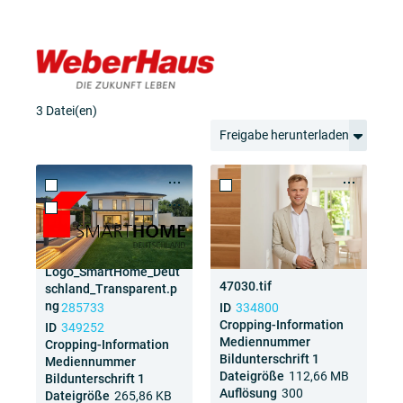
3 Datei(en)
Freigabe herunterladen
Logo_SmartHome_Deut
45255.tif
47030.tif
schland_Transparent.p
ng
ID
285733
ID
334800
Cropping-Information
Cropping-Information
ID
349252
Mediennummer
Mediennummer
Cropping-Information
Bildunterschrift 1
Bildunterschrift 1
Mediennummer
Dateigröße
26,48 MB
Dateigröße
112,66 MB
Bildunterschrift 1
Auflösung
300
Auflösung
300
Dateigröße
265,86 KB