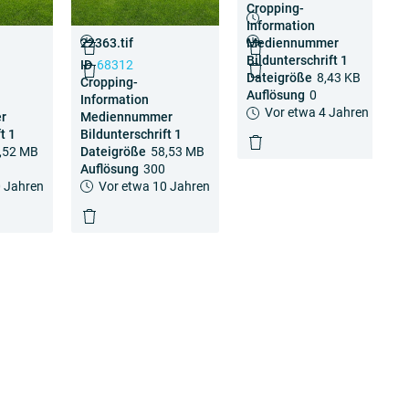
Auflösung
300
Auflösung
300
Dateigröße
17,42 MB
Dateigröße
17,42 MB
Cropping-
 Jahren
Vor etwa 10 Jahren
Vor etwa 10 Jahren
Auflösung
300
Auflösung
300
Information
Vor etwa 10 Jahren
Vor etwa 10 Jahren
22363.tif
Mediennummer
Bildunterschrift 1
ID
68312
Dateigröße
8,43 KB
Cropping-
r
Auflösung
0
Information
t 1
Vor etwa 4 Jahren
r
Mediennummer
,15 MB
t 1
Bildunterschrift 1
,52 MB
Dateigröße
58,53 MB
 Jahren
Auflösung
300
 Jahren
Vor etwa 10 Jahren